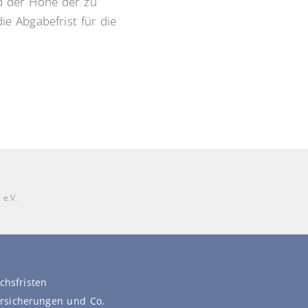
nd der Höhe der zu
ie Abgabefrist für die
 e.V.
chsfristen
versicherungen und Co.