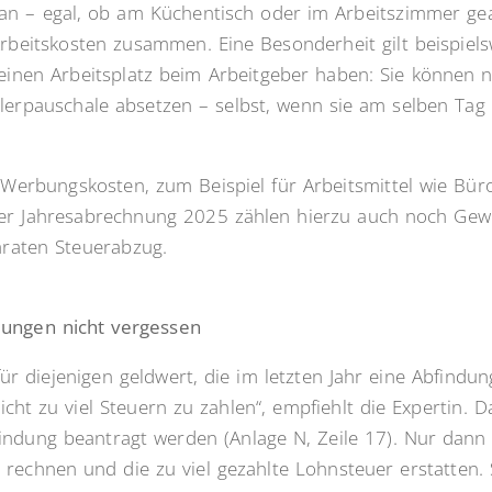
 an – egal, ob am Küchentisch oder im Arbeitszimmer g
beitskosten zusammen. Eine Besonderheit gilt beispielsw
keinen Arbeitsplatz beim Arbeitgeber haben: Sie können 
dlerpauschale absetzen – selbst, wenn sie am selben Tag
erbungskosten, zum Beispiel für Arbeitsmittel wie Büro
 der Jahresabrechnung 2025 zählen hierzu auch noch Gewe
araten Steuerabzug.
ungen nicht vergessen
ür diejenigen geldwert, die im letzten Jahr eine Abfindun
cht zu viel Steuern zu zahlen“, empfiehlt die Expertin. D
indung beantragt werden (Anlage N, Zeile 17). Nur dan
 rechnen und die zu viel gezahlte Lohnsteuer erstatten.