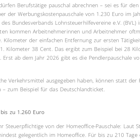
 dürfen Berufstätige pauschal abrechnen – sei es für de
er der Werbungskostenpauschale von 1.230 Euro im Jahr s
 des Bundesverbands Lohnsteuerhilfevereine e.V. (BVL) i
en kommen Arbeitnehmerinnen und Arbeitnehmer oftma
 Kilometer der einfachen Entfernung zur ersten Tätigkeit
. Kilometer 38 Cent. Das ergibt zum Beispiel bei 28 Ki
. Erst ab dem Jahr 2026 gibt es die Pendlerpauschale v
liche Verkehrsmittel ausgegeben haben, können statt der
 – zum Beispiel für das Deutschlandticket.
bis zu 1.260 Euro
 Steuerpflichtige von der Homeoffice-Pauschale: Laut 
mindest gelegentlich im Homeoffice. Für bis zu 210 Tage