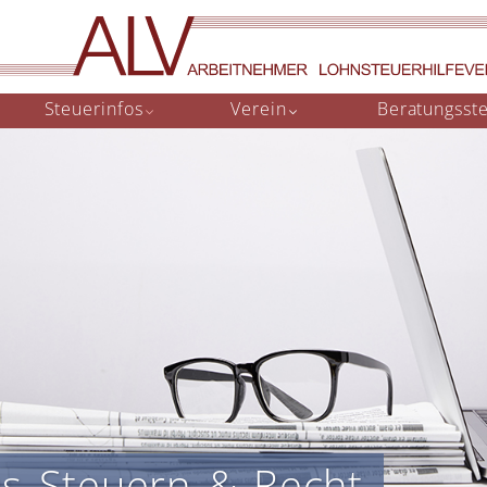
Corona: Infos zur Lage im Verein // Wir sind weiter für Sie da
Steuerinfos
Verein
Beratungsste
us Steuern & Recht