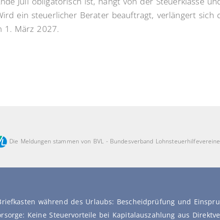
nde Juli obligatorisch ist, hängt von der Steuerklasse u
rd ein steuerlicher Berater beauftragt, verlängert sich d
m 1. März 2027.
Die Meldungen stammen von BVL - Bundesverband Lohnsteuerhilfevereine
Briefkasten während des Urlaubs: Bescheidprüfung und Einspru
vorsorge: Keine Steuervorteile bei Kapitalauszahlung aus Direkt