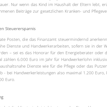
uer. Nur wenn das Kind im Haushalt der Eltern lebt, erü
mmenen Beiträge zur gesetzlichen Kranken- und Pflegeve
en Steuerersparnis
vate Posten, die das Finanzamt steuermindernd anerkenn
nahe Dienste und Handwerkerarbeiten, sofern sie in de
den – sei es das Honorar für den Energieberater oder 
l zählen 6.000 Euro im Jahr für Handwerkerlohn inklusi
aushaltsnahe Dienste wie für die Pflege oder das Putze
ab - bei Handwerkerleistungen also maximal 1.200 Euro,
00 Euro.
ng