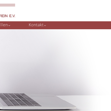
!
llen
Kontakt