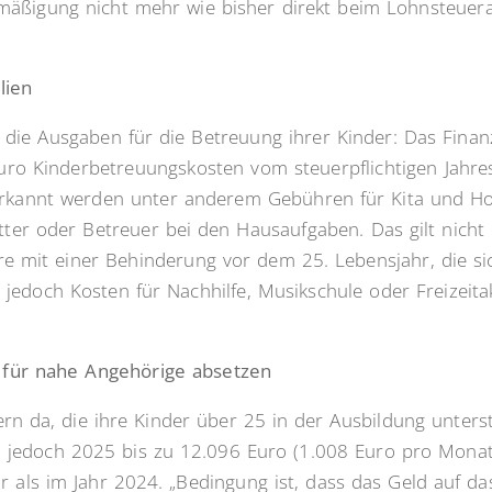
rmäßigung nicht mehr wie bisher direkt beim Lohnsteuer
lien
n die Ausgaben für die Betreuung ihrer Kinder: Das Fina
uro Kinderbetreuungskosten vom steuerpflichtigen Jahr
rkannt werden unter anderem Gebühren für Kita und Ho
tter oder Betreuer bei den Hausaufgaben. Das gilt nicht
re mit einer Behinderung vor dem 25. Lebensjahr, die si
 jedoch Kosten für Nachhilfe, Musikschule oder Freizeitak
t für nahe Angehörige absetzen
ern da, die ihre Kinder über 25 in der Ausbildung unte
 jedoch 2025 bis zu 12.096 Euro (1.008 Euro pro Monat
 als im Jahr 2024. „Bedingung ist, dass das Geld auf d