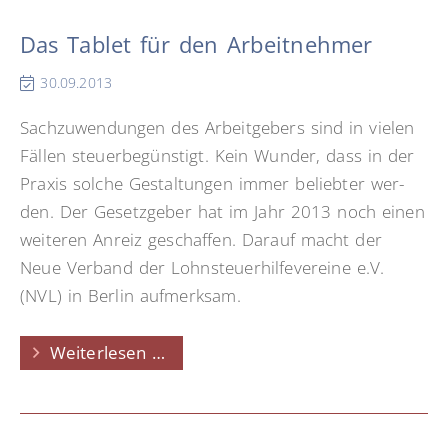
Arbeitnehmer!
Das Tablet für den Arbeitnehmer
30.09.2013
Sach­zu­wendungen des Arbeit­gebers sind in vielen
Fällen steuer­be­günstigt. Kein Wun­der, dass in der
Praxis solche Ge­staltungen immer be­liebter wer­
den. Der Gesetz­geber hat im Jahr 2013 noch einen
wei­teren An­reiz ge­schaffen. Da­rauf macht der
Neue Ver­band der Lohn­steuer­hilfe­vereine e.V.
(NVL) in Berlin auf­merksam.
Das
Weiterlesen …
Tablet
für
den