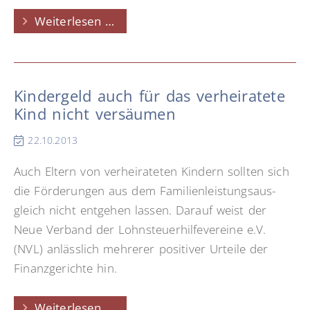
Steuertipps
Weiterlesen …
für
Arbeitnehmer
in
Kindergeld auch für das verheiratete
letzter
Kind nicht versäumen
Minute
22.10.2013
Auch Eltern von ver­heira­teten Kin­dern soll­ten sich
die Förde­rungen aus dem Fa­milien­leistungs­aus­
gleich nicht ent­gehen las­sen. Da­rauf weist der
Neue Ver­band der Lohn­steuer­hilfe­vereine e.V.
(NVL) an­läss­lich mehrerer po­si­tiver Urteile der
Finanz­ge­richte hin.
Kindergeld
Weiterlesen …