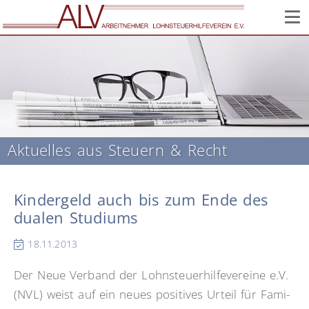
Corona: Infos zur Lage im Verein // Wir sind weiter für Sie
da!
Aktuelles aus Steuern & Recht
Kindergeld auch bis zum Ende des
dualen Studiums
18.11.2013
Der Neue Ver­band der Lohn­steu­er­hil­fe­ver­ei­ne e.V.
(NVL) weist auf ein neu­es po­si­ti­ves Ur­teil für Fa­mi­