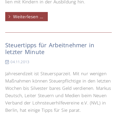
li­en mit Kin­dern in der Aus­bil­dung hin.
Kindergeld
Weiterlesen …
auch
bis
zum
Steuertipps für Arbeitnehmer in
Ende
letzter Minute
des
dualen
04.11.2013
Studiums
Jahresendzeit ist Steuersparzeit. Mit nur wenigen
Maßnahmen können Steuerpflichtige in den letzten
Wochen bis Silvester bares Geld verdienen. Markus
Deutsch, Leiter Steuern und Medien beim Neuen
Verband der Lohnsteuerhilfevereine e.V. (NVL) in
Berlin, hat einige Tipps für Sie parat.