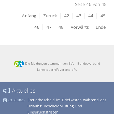
Arbeitnehmer
Seite 46 von 48
Anfang
Zurück
42
43
44
45
46
47
48
Vorwärts
Ende
Die Meldungen stammen von BVL - Bundesverband
Lohnsteuerhilfevereine e.V.
Aktuelles
Steuerbescheid im Briefkasten während des
03.08.2026:
Urlaubs: Bescheidprüfung und
Einspruchsfristen